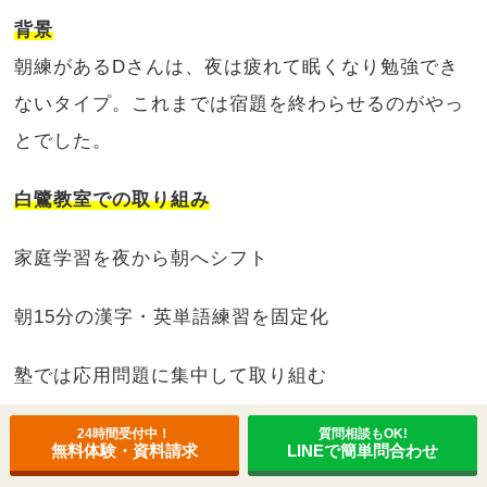
背景
朝練があるDさんは、夜は疲れて眠くなり勉強でき
ないタイプ。これまでは宿題を終わらせるのがやっ
とでした。
白鷺教室での取り組み
家庭学習を夜から朝へシフト
朝15分の漢字・英単語練習を固定化
塾では応用問題に集中して取り組む
結果
24時間受付中！
質問相談もOK!
無料体験・資料請求
LINEで簡単問合わせ
国語+12点、英語+14点アップ🌟