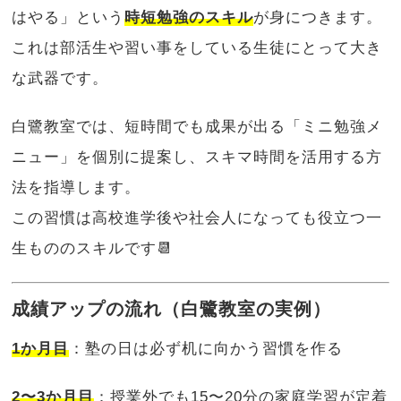
はやる」という
時短勉強のスキル
が身につきます。
これは部活生や習い事をしている生徒にとって大き
な武器です。
白鷺教室では、短時間でも成果が出る「ミニ勉強メ
ニュー」を個別に提案し、スキマ時間を活用する方
法を指導します。
この習慣は高校進学後や社会人になっても役立つ一
生もののスキルです📆
成績アップの流れ（白鷺教室の実例）
1か月目
：塾の日は必ず机に向かう習慣を作る
2〜3か月目
：授業外でも15〜20分の家庭学習が定着