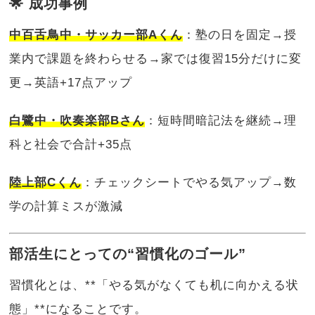
🌟 成功事例
中百舌鳥中・サッカー部Aくん
：塾の日を固定→授
業内で課題を終わらせる→家では復習15分だけに変
更→英語+17点アップ
白鷺中・吹奏楽部Bさん
：短時間暗記法を継続→理
科と社会で合計+35点
陸上部Cくん
：チェックシートでやる気アップ→数
学の計算ミスが激減
部活生にとっての“習慣化のゴール”
習慣化とは、**「やる気がなくても机に向かえる状
態」**になることです。