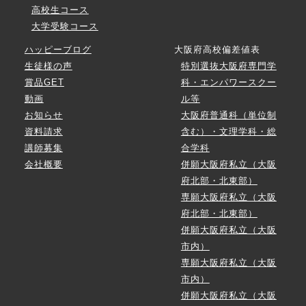
高校生コース
大学受験コース
ハッピーブログ
大阪府高校偏差値表
生徒様の声
特別選抜大阪府専門学
賞品GET
科・エンパワースクー
動画
ル等
お知らせ
大阪府普通科（単位制
資料請求
含む）・文理学科・総
講師募集
合学科
会社概要
併願大阪府私立（大阪
府北部・北東部）
専願大阪府私立（大阪
府北部・北東部）
併願大阪府私立（大阪
市内）
専願大阪府私立（大阪
市内）
併願大阪府私立（大阪