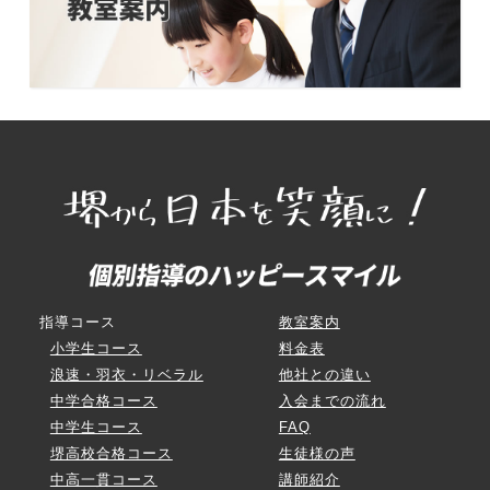
指導コース
教室案内
小学生コース
料金表
浪速・羽衣・リベラル
他社との違い
中学合格コース
入会までの流れ
中学生コース
FAQ
堺高校合格コース
生徒様の声
中高一貫コース
講師紹介