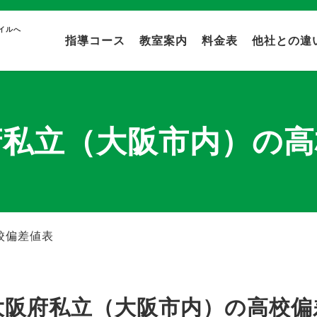
イルへ
指導コース
教室案内
料金表
他社との違
府私立（大阪市内）の高
校偏差値表
大阪府私立（大阪市内）の高校偏