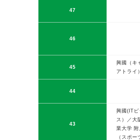
47
46
興國（キ
45
アトライ
44
興國(IT
ス）／大
43
業大学 附
（スポー