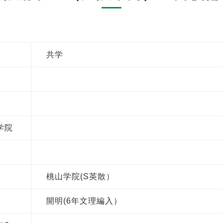
共学
学院
桃山学院(S英散）
開明(6年文理編入）