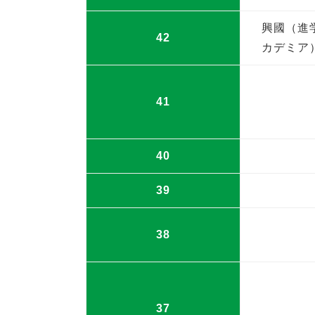
興國（進
42
カデミア
41
40
39
38
37