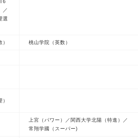
Ⅲ6
）／
理選
数）
桃山学院（英数）
理）
上宮（パワー）／関西大学北陽（特進）／
常翔学國（スーパー)