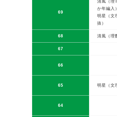
清風（理
か年編入
69
明星（文
抜）
68
清風（理
67
66
65
明星（文
64