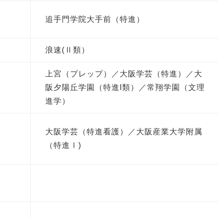
追手門学院大手前（特進）
浪速(Ⅱ類）
上宮（プレップ）／大阪学芸（特進）／大
阪夕陽丘学園（特進I類）／常翔学園（文理
進学）
大阪学芸（特進看護）／大阪産業大学附属
（特進Ⅰ)