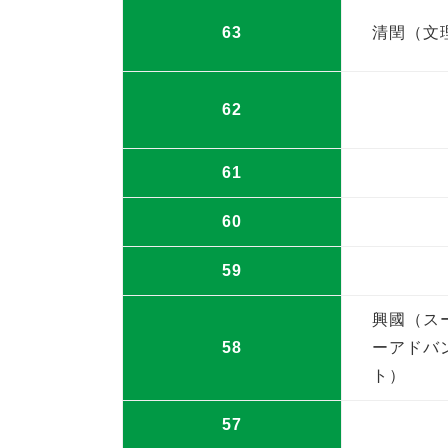
63
清閏（文
62
61
60
59
興國（ス
58
ーアドバ
ト）
57