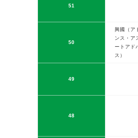
51
興國（ア
ンス・ア
50
ートアド
ス）
49
48