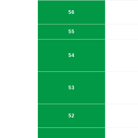
56
55
54
53
52