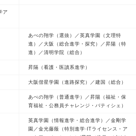
学ア
）
あぺの翔学（選抜）／英真学園（文理特
進）／大阪（総合進学・探究）／昇陽（特
進）／清明学院（総合）
昇隔（看護・医讀系進学）
大阪偕星学園（進路探究）／建国（総合）
あぺの翔学（普通進学）／昇陽（福祉・保
育福祉・公務員チャレンジ・バティシェ）
英真学園（情報進学・総合進学）／金剛学
園／金光藤蔭（特別進学·ITライセンス・ア