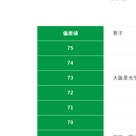
偏差値
男子
75
74
73
大阪星光
72
71
70