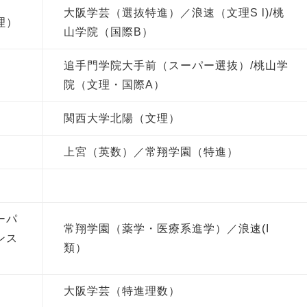
大阪学芸（選抜特進）／浪速（文理S l)/桃
理）
山学院（国際B）
追手門学院大手前（スーパー選抜）/桃山学
院（文理・国際A）
関西大学北陽（文理）
上宮（英数）／常翔学園（特進）
ーパ
常翔学園（薬学・医療系進学）／浪速(I
ンス
類）
大阪学芸（特進理数）