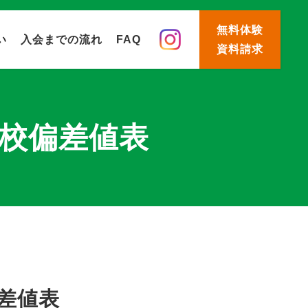
無料体験
い
入会までの流れ
FAQ
資料請求
校偏差値表
差値表