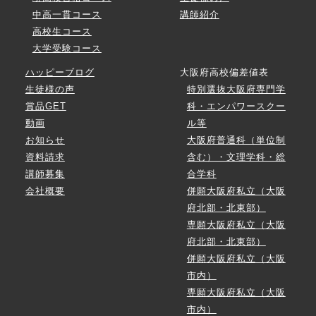
中高一貫コース
講師紹介
高校生コース
大学受験コース
ハッピーブログ
大阪府高校偏差値表
生徒様の声
特別選抜大阪府専門学
賞品GET
科・エンパワースクー
動画
ル等
お知らせ
大阪府普通科（単位制
資料請求
含む）・文理学科・総
講師募集
合学科
会社概要
併願大阪府私立（大阪
府北部・北東部）
専願大阪府私立（大阪
府北部・北東部）
併願大阪府私立（大阪
市内）
専願大阪府私立（大阪
市内）