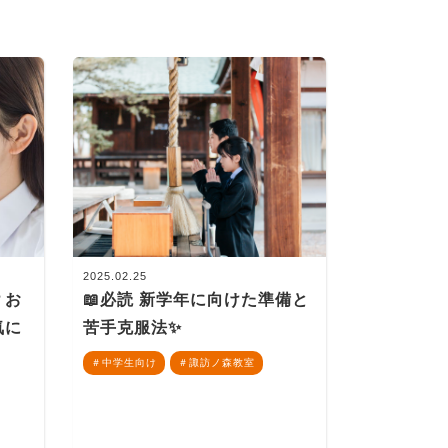
2025.02.25
？お
📖必読 新学年に向けた準備と
気に
苦手克服法✨
中学生向け
諏訪ノ森教室