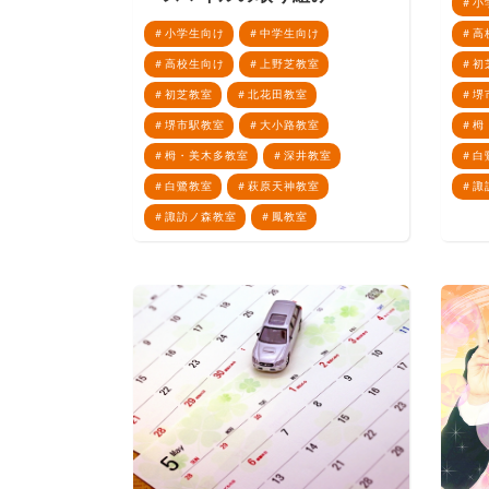
小
小学生向け
中学生向け
高
高校生向け
上野芝教室
初
初芝教室
北花田教室
堺
堺市駅教室
大小路教室
栂
栂・美木多教室
深井教室
白
白鷺教室
萩原天神教室
諏
諏訪ノ森教室
鳳教室