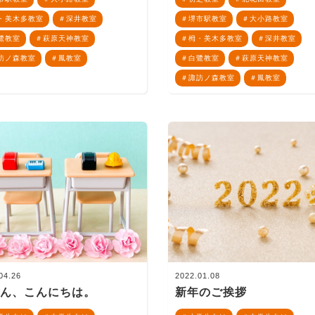
・美木多教室
深井教室
堺市駅教室
大小路教室
鷺教室
萩原天神教室
栂・美木多教室
深井教室
訪ノ森教室
鳳教室
白鷺教室
萩原天神教室
諏訪ノ森教室
鳳教室
04.26
2022.01.08
さん、こんにちは。
新年のご挨拶