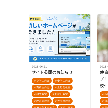
2026.06.11
2025.
サイト公開のお知らせ
🎓
プ
小学生向け
中学生向け
校生
高校生向け
上野芝教室
初芝教室
北花田教室
高
堺市駅教室
大小路教室
初
栂・美木多教室
深井教室
堺