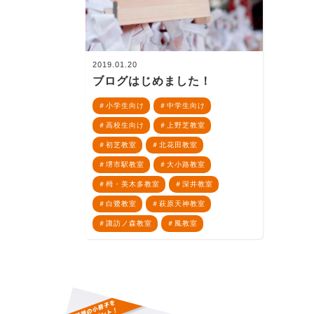
2019.01.20
ブログはじめました！
小学生向け
中学生向け
高校生向け
上野芝教室
初芝教室
北花田教室
堺市駅教室
大小路教室
栂・美木多教室
深井教室
白鷺教室
萩原天神教室
諏訪ノ森教室
鳳教室