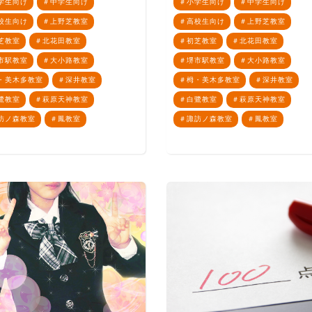
学生向け
中学生向け
小学生向け
中学生向け
校生向け
上野芝教室
高校生向け
上野芝教室
芝教室
北花田教室
初芝教室
北花田教室
市駅教室
大小路教室
堺市駅教室
大小路教室
・美木多教室
深井教室
栂・美木多教室
深井教室
鷺教室
萩原天神教室
白鷺教室
萩原天神教室
訪ノ森教室
鳳教室
諏訪ノ森教室
鳳教室