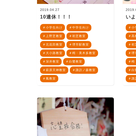
2019.04.27
2019.
10連休！！！
い
小学生向け
中学生向け
小
上野芝教室
初芝教室
高
北花田教室
堺市駅教室
初
大小路教室
栂・美木多教室
堺
深井教室
白鷺教室
栂
萩原天神教室
諏訪ノ森教室
白
鳳教室
諏