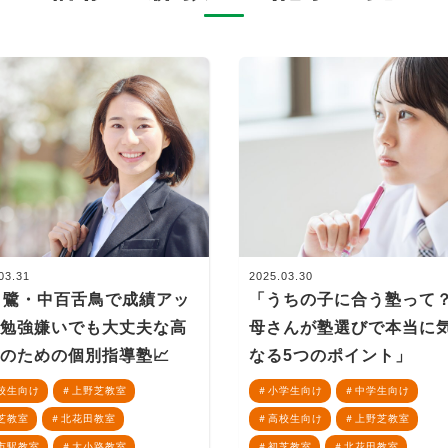
03.31
2025.03.30
白鷺・中百舌鳥で成績アッ
「うちの子に合う塾って
！勉強嫌いでも大丈夫な高
母さんが塾選びで本当に
のための個別指導塾📈
なる5つのポイント」
校生向け
上野芝教室
小学生向け
中学生向け
芝教室
北花田教室
高校生向け
上野芝教室
市駅教室
大小路教室
初芝教室
北花田教室