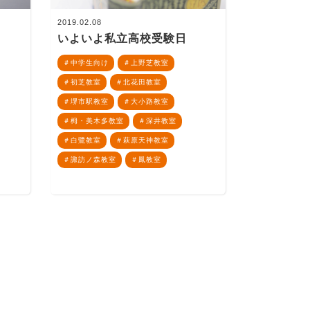
2019.02.08
いよいよ私立高校受験日
中学生向け
上野芝教室
初芝教室
北花田教室
堺市駅教室
大小路教室
栂・美木多教室
深井教室
白鷺教室
萩原天神教室
諏訪ノ森教室
鳳教室