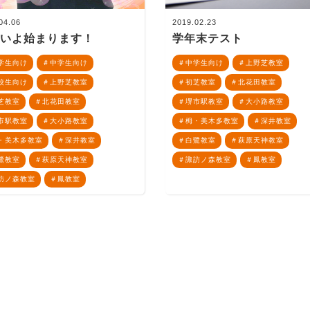
04.06
2019.02.23
よいよ始まります！
学年末テスト
学生向け
中学生向け
中学生向け
上野芝教室
校生向け
上野芝教室
初芝教室
北花田教室
芝教室
北花田教室
堺市駅教室
大小路教室
市駅教室
大小路教室
栂・美木多教室
深井教室
・美木多教室
深井教室
白鷺教室
萩原天神教室
鷺教室
萩原天神教室
諏訪ノ森教室
鳳教室
訪ノ森教室
鳳教室