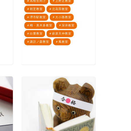
高校生向け
上野芝教室
初芝教室
北花田教室
堺市駅教室
大小路教室
栂・美木多教室
深井教室
白鷺教室
萩原天神教室
諏訪ノ森教室
鳳教室