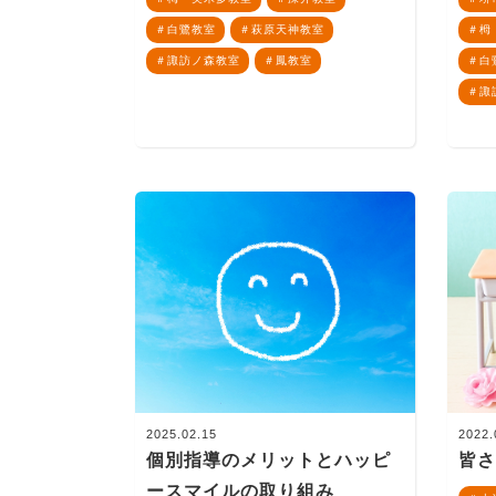
白鷺教室
萩原天神教室
栂
諏訪ノ森教室
鳳教室
白
諏
2025.02.15
2022.
個別指導のメリットとハッピ
皆
ースマイルの取り組み