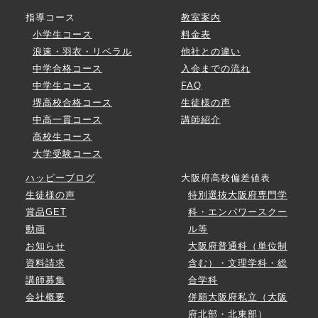
指導コース
教室案内
小学生コース
料金表
浪速・羽衣・リベラル
他社との違い
中学合格コース
入会までの流れ
中学生コース
FAQ
堺高校合格コース
生徒様の声
中高一貫コース
講師紹介
高校生コース
大学受験コース
ハッピーブログ
大阪府高校偏差値表
生徒様の声
特別選抜大阪府専門学
賞品GET
科・エンパワースクー
動画
ル等
お知らせ
大阪府普通科（単位制
資料請求
含む）・文理学科・総
講師募集
合学科
会社概要
併願大阪府私立（大阪
府北部・北東部）