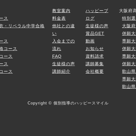
ス
教室案内
ハッピーブ
大阪府
ース
料金表
ログ
特別選
衣・リベラル中学合格
他社との違
生徒様の声
大阪府
い
賞品GET
併願大
ース
入会までの
動画
専願大
格コース
流れ
お知らせ
併願大
コース
FAQ
資料請求
専願大
ース
生徒様の声
講師募集
併願大
コース
講師紹介
会社概要
歌山県
専願大
歌山県
Copyright © 個別指導のハッピースマイル