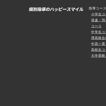
指導コー
小学生コ
浪速・羽
コース
中学生コ
堺高校合
中高一貫
高校生コ
大学受験