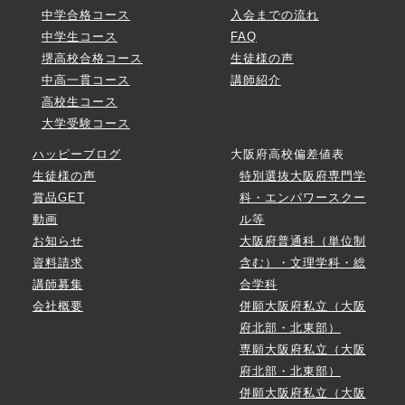
中学合格コース
入会までの流れ
中学生コース
FAQ
堺高校合格コース
生徒様の声
中高一貫コース
講師紹介
高校生コース
大学受験コース
ハッピーブログ
大阪府高校偏差値表
生徒様の声
特別選抜大阪府専門学
賞品GET
科・エンパワースクー
動画
ル等
お知らせ
大阪府普通科（単位制
資料請求
含む）・文理学科・総
講師募集
合学科
会社概要
併願大阪府私立（大阪
府北部・北東部）
専願大阪府私立（大阪
府北部・北東部）
併願大阪府私立（大阪