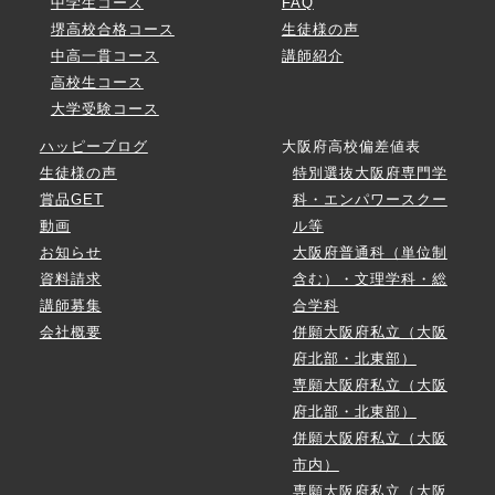
中学生コース
FAQ
堺高校合格コース
生徒様の声
中高一貫コース
講師紹介
高校生コース
大学受験コース
ハッピーブログ
大阪府高校偏差値表
生徒様の声
特別選抜大阪府専門学
賞品GET
科・エンパワースクー
動画
ル等
お知らせ
大阪府普通科（単位制
資料請求
含む）・文理学科・総
講師募集
合学科
会社概要
併願大阪府私立（大阪
府北部・北東部）
専願大阪府私立（大阪
府北部・北東部）
併願大阪府私立（大阪
市内）
専願大阪府私立（大阪