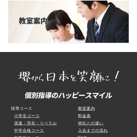
指導コース
教室案内
小学生コース
料金表
浪速・羽衣・リベラル
他社との違い
中学合格コース
入会までの流れ