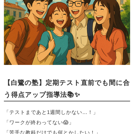
【白鷺の塾】定期テスト直前でも間に合
う得点アップ指導法📚✨
「テストまであと1週間しかない…！」
「ワークが終わってない😱」
「苦手な教科だけでも何とかしたい！」