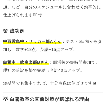
加」など、自分のスケジュールに合わせて効率的に
仕上げられます🏃‍♂️💨
🌸 成功例
中百舌鳥中・サッカー部Aくん
：テスト5日前から参
加し、数学+18点、英語+15点アップ。
白鷺中・吹奏楽部Bさん
：部活後の短時間参加で、
理社の暗記を塾で完結→合計40点アップ。
短期間でも集中すれば、十分点数は伸ばせます📊
💡 白鷺教室の直前対策が選ばれる理由