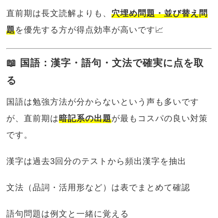
直前期は長文読解よりも、
穴埋め問題・並び替え問
題
を優先する方が得点効率が高いです📈
📖 国語：漢字・語句・文法で確実に点を取
る
国語は勉強方法が分からないという声も多いです
が、直前期は
暗記系の出題
が最もコスパの良い対策
です。
漢字は過去3回分のテストから頻出漢字を抽出
文法（品詞・活用形など）は表でまとめて確認
語句問題は例文と一緒に覚える