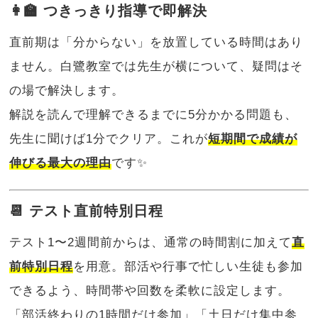
👩‍🏫 つきっきり指導で即解決
直前期は「分からない」を放置している時間はあり
ません。白鷺教室では先生が横について、疑問はそ
の場で解決します。
解説を読んで理解できるまでに5分かかる問題も、
先生に聞けば1分でクリア。これが
短期間で成績が
伸びる最大の理由
です✨
📆 テスト直前特別日程
テスト1〜2週間前からは、通常の時間割に加えて
直
前特別日程
を用意。部活や行事で忙しい生徒も参加
できるよう、時間帯や回数を柔軟に設定します。
「部活終わりの1時間だけ参加」「土日だけ集中参