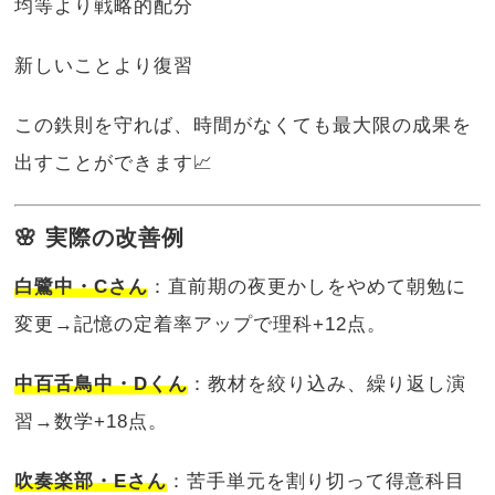
均等より戦略的配分
新しいことより復習
この鉄則を守れば、時間がなくても最大限の成果を
出すことができます📈
🌸 実際の改善例
白鷺中・Cさん
：直前期の夜更かしをやめて朝勉に
変更→記憶の定着率アップで理科+12点。
中百舌鳥中・Dくん
：教材を絞り込み、繰り返し演
習→数学+18点。
吹奏楽部・Eさん
：苦手単元を割り切って得意科目