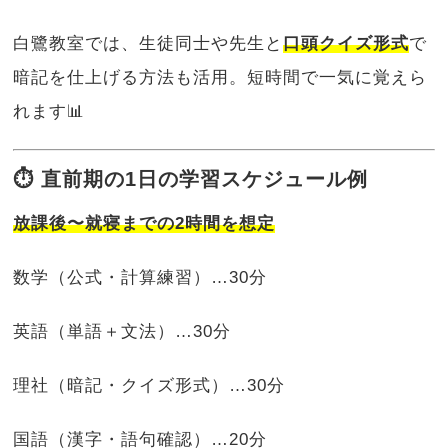
白鷺教室では、生徒同士や先生と
口頭クイズ形式
で
暗記を仕上げる方法も活用。短時間で一気に覚えら
れます📊
⏱ 直前期の1日の学習スケジュール例
放課後〜就寝までの2時間を想定
数学（公式・計算練習）…30分
英語（単語＋文法）…30分
理社（暗記・クイズ形式）…30分
国語（漢字・語句確認）…20分