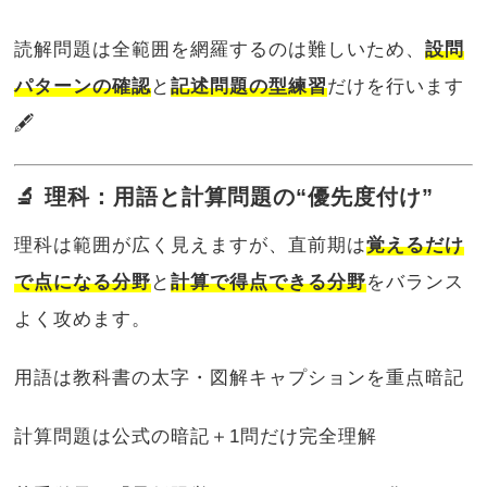
読解問題は全範囲を網羅するのは難しいため、
設問
パターンの確認
と
記述問題の型練習
だけを行います
🖋️
🔬 理科：用語と計算問題の“優先度付け”
理科は範囲が広く見えますが、直前期は
覚えるだけ
で点になる分野
と
計算で得点できる分野
をバランス
よく攻めます。
用語は教科書の太字・図解キャプションを重点暗記
計算問題は公式の暗記＋1問だけ完全理解