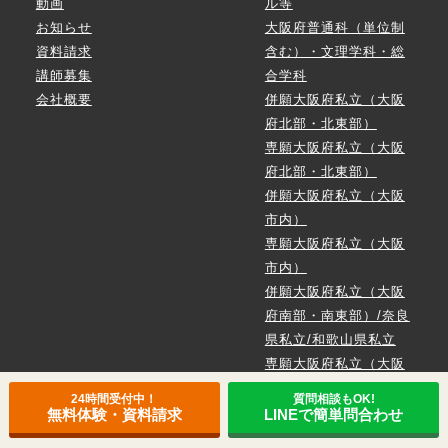
動画
ル等
お知らせ
大阪府普通科（単位制
資料請求
含む）・文理学科・総
講師募集
合学科
会社概要
併願大阪府私立（大阪
府北部・北東部）
専願大阪府私立（大阪
府北部・北東部）
併願大阪府私立（大阪
市内）
専願大阪府私立（大阪
市内）
併願大阪府私立（大阪
府南部・南東部）/奈良
県私立/和歌山県私立
専願大阪府私立（大阪
府南部・南東部）/奈良
24時間受付中！
質問相談もOK!
県私立/和歌山県私立
無料体験・資料請求
LINEで簡単問合わせ