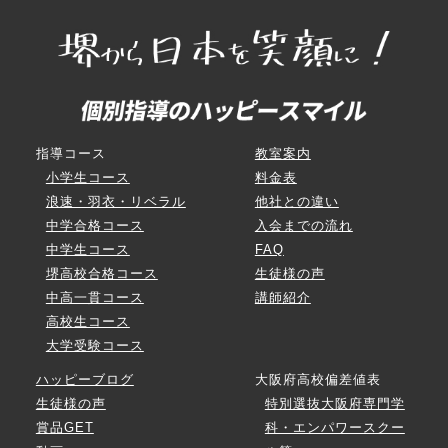
指導コース
教室案内
小学生コース
料金表
浪速・羽衣・リベラル
他社との違い
中学合格コース
入会までの流れ
中学生コース
FAQ
堺高校合格コース
生徒様の声
中高一貫コース
講師紹介
高校生コース
大学受験コース
ハッピーブログ
大阪府高校偏差値表
生徒様の声
特別選抜大阪府専門学
賞品GET
科・エンパワースクー