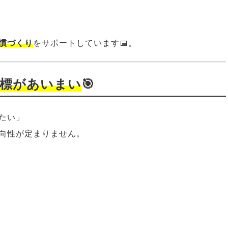
慣づくり
をサポートしています📅。
目標があいまい
🎯
たい」
向性が定まりません。