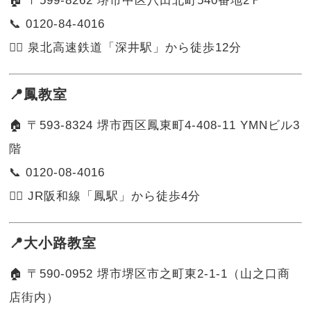
🏠 〒599-8262 堺市中区八田北町540番地2Ｆ
📞 0120-84-4016
🚶‍♂️ 泉北高速鉄道「深井駅」から徒歩12分
📍鳳教室
🏠 〒593-8324 堺市西区鳳東町4-408-11 YMNビル3
階
📞 0120-08-4016
🚶‍♀️ JR阪和線「鳳駅」から徒歩4分
📍大小路教室
🏠 〒590-0952 堺市堺区市之町東2-1-1（山之口商
店街内）