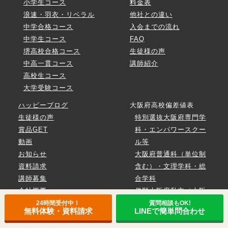
小学生コース
料金表
浪速・羽衣・リベラル
他社との違い
中学合格コース
入会までの流れ
中学生コース
FAQ
堺高校合格コース
生徒様の声
中高一貫コース
講師紹介
高校生コース
大学受験コース
ハッピーブログ
大阪府高校偏差値表
生徒様の声
特別選抜大阪府専門学
賞品GET
科・エンパワースクー
動画
ル等
お知らせ
大阪府普通科（単位制
資料請求
含む）・文理学科・総
講師募集
合学科
会社概要
併願大阪府私立（大阪
府北部・北東部）
24時間受付中！
質問相談もOK!
無料体験・資料請求
LINEで簡単問合わせ
専願大阪府私立（大阪
府北部・北東部）