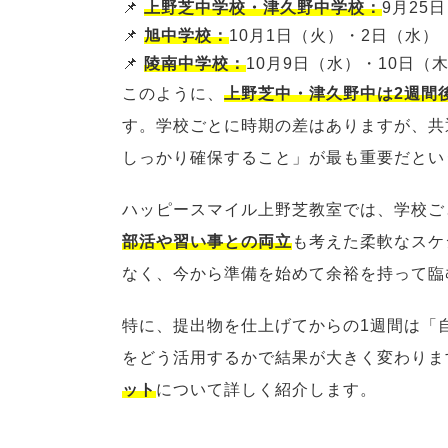
📌
上野芝中学校・津久野中学校：
9月25
📌
旭中学校：
10月1日（火）・2日（水）
📌
陵南中学校：
10月9日（水）・10日（
このように、
上野芝中・津久野中は2週間
す。学校ごとに時期の差はありますが、共
しっかり確保すること」が最も重要だとい
ハッピースマイル上野芝教室では、学校ご
部活や習い事との両立
も考えた柔軟なスケ
なく、今から準備を始めて余裕を持って臨
特に、提出物を仕上げてからの1週間は「
をどう活用するかで結果が大きく変わりま
ット
について詳しく紹介します。