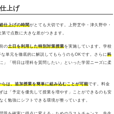
総仕上げ
総仕上げの時間
がとても大切です。上野芝中・津久野中・
次第で点数に大きな差がつきます。
前の
土日を利用した特別対策授業
を実施しています。学校
手な単元を徹底的に解説してもらうのもOKです。さらに
科
に」「明日は理科を質問したい」といった学習ニーズに柔
からは、追加授業を簡単に組み込むことが可能
です。料金
ずは「予定を優先して授業を増やす」ことができるのも安
なく勉強にシフトできる環境が整っています。
問題を確実に得点に変える」ためのラストチャンス。先生