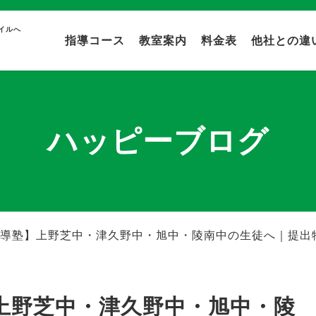
イルへ
指導コース
教室案内
料金表
他社との違
ハッピーブログ
導塾】上野芝中・津久野中・旭中・陵南中の生徒へ｜提出
上野芝中・津久野中・旭中・陵