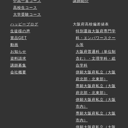
中高一貫コース
講師紹介
高校生コース
大学受験コース
ハッピーブログ
大阪府高校偏差値表
生徒様の声
特別選抜大阪府専門学
賞品GET
科・エンパワースクー
動画
ル等
お知らせ
大阪府普通科（単位制
資料請求
含む）・文理学科・総
講師募集
合学科
会社概要
併願大阪府私立（大阪
府北部・北東部）
専願大阪府私立（大阪
府北部・北東部）
併願大阪府私立（大阪
市内）
専願大阪府私立（大阪
市内）
併願大阪府私立（大阪