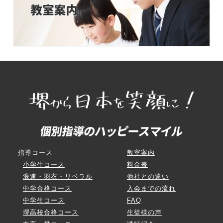
指導コース
教室案内
小学生コース
料金表
浪速・羽衣・リベラル
他社との違い
中学合格コース
入会までの流れ
中学生コース
FAQ
堺高校合格コース
生徒様の声