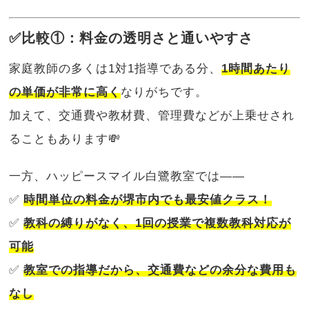
✅比較①：料金の透明さと通いやすさ
家庭教師の多くは1対1指導である分、
1時間あたり
の単価が非常に高く
なりがちです。
加えて、交通費や教材費、管理費などが上乗せされ
ることもあります💸
一方、ハッピースマイル白鷺教室では――
✅
時間単位の料金が堺市内でも最安値クラス！
✅
教科の縛りがなく、1回の授業で複数教科対応が
可能
✅
教室での指導だから、交通費などの余分な費用も
なし