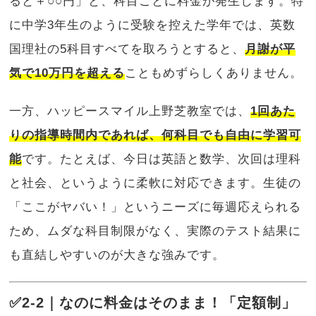
ると＋○○円」と、科目ごとに料金が発生します。特
に中学3年生のように受験を控えた学年では、英数
国理社の5科目すべてを取ろうとすると、
月謝が平
気で10万円を超える
こともめずらしくありません。
一方、ハッピースマイル上野芝教室では、
1回あた
りの指導時間内であれば、何科目でも自由に学習可
能
です。たとえば、今日は英語と数学、次回は理科
と社会、というように柔軟に対応できます。生徒の
「ここがヤバい！」というニーズに毎週応えられる
ため、ムダな科目制限がなく、実際のテスト結果に
も直結しやすいのが大きな強みです。
✅2-2｜なのに料金はそのまま！「定額制」