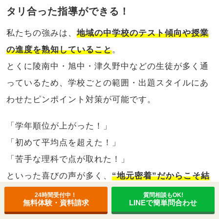
タリ合った指導ができる！
私たちの強みは、
地域の中学校のテスト傾向や授業
の進度を熟知していること
。
とくに陵南中・旭中・津久野中などの生徒が多く通
っているため、学校ごとの範囲・出題スタイルにあ
わせたピンポイント対策が可能です。
「学年順位が上がった！」
「初めて平均点を超えた！」
「苦手な理科で点が取れた！」
といった喜びの声が多く、
“地元密着”だからこそ結
果につながりやすい
のも選ばれる理由です✨
24時間受付中！
質問相談もOK!
無料体験・資料請求
LINEで簡単問合わせ