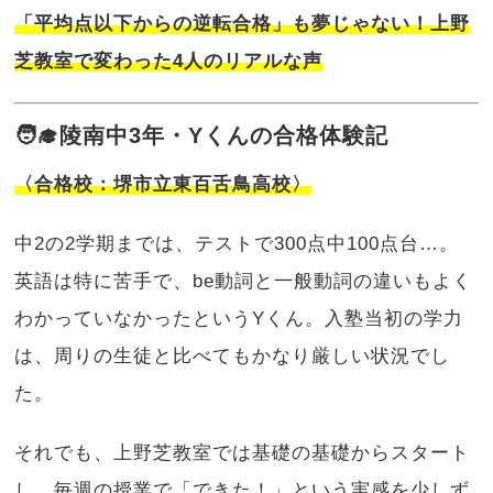
「平均点以下からの逆転合格」も夢じゃない！上野
芝教室で変わった4人のリアルな声
🧑‍🎓陵南中3年・Yくんの合格体験記
〈合格校：堺市立東百舌鳥高校〉
中2の2学期までは、テストで300点中100点台…。
英語は特に苦手で、be動詞と一般動詞の違いもよく
わかっていなかったというYくん。入塾当初の学力
は、周りの生徒と比べてもかなり厳しい状況でし
た。
それでも、上野芝教室では基礎の基礎からスタート
し、毎週の授業で「できた！」という実感を少しず