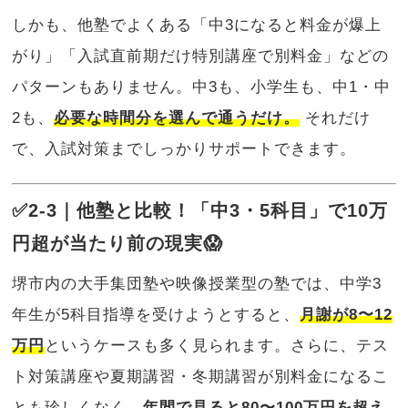
しかも、他塾でよくある「中3になると料金が爆上
がり」「入試直前期だけ特別講座で別料金」などの
パターンもありません。中3も、小学生も、中1・中
2も、
必要な時間分を選んで通うだけ。
それだけ
で、入試対策までしっかりサポートできます。
✅2-3｜他塾と比較！「中3・5科目」で10万
円超が当たり前の現実😱
堺市内の大手集団塾や映像授業型の塾では、中学3
年生が5科目指導を受けようとすると、
月謝が8〜12
万円
というケースも多く見られます。さらに、テス
ト対策講座や夏期講習・冬期講習が別料金になるこ
とも珍しくなく、
年間で見ると80〜100万円を超え