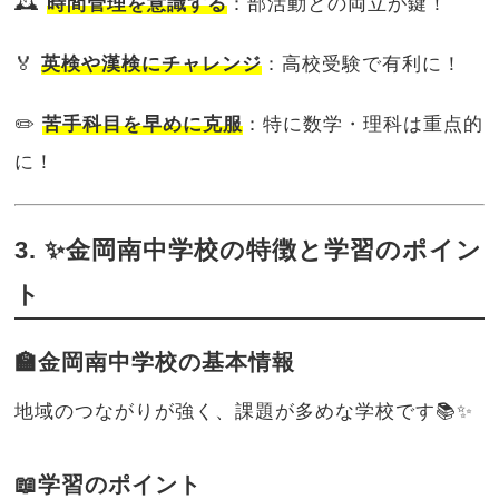
🕰️
時間管理を意識する
：部活動との両立が鍵！
🏅
英検や漢検にチャレンジ
：高校受験で有利に！
✏️
苦手科目を早めに克服
：特に数学・理科は重点的
に！
3. ✨金岡南中学校の特徴と学習のポイン
ト
🏫金岡南中学校の基本情報
地域のつながりが強く、課題が多めな学校です📚✨
📖学習のポイント