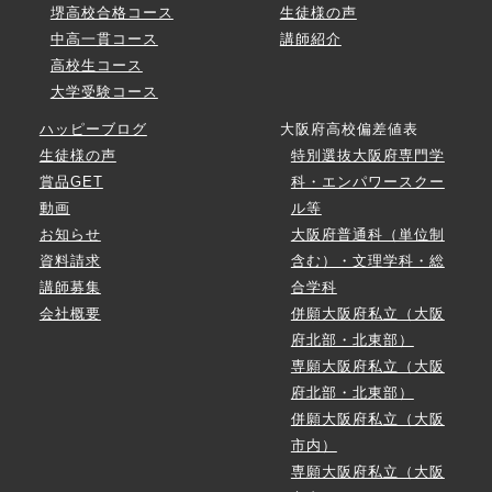
堺高校合格コース
生徒様の声
中高一貫コース
講師紹介
高校生コース
大学受験コース
ハッピーブログ
大阪府高校偏差値表
生徒様の声
特別選抜大阪府専門学
賞品GET
科・エンパワースクー
動画
ル等
お知らせ
大阪府普通科（単位制
資料請求
含む）・文理学科・総
講師募集
合学科
会社概要
併願大阪府私立（大阪
府北部・北東部）
専願大阪府私立（大阪
府北部・北東部）
併願大阪府私立（大阪
市内）
専願大阪府私立（大阪