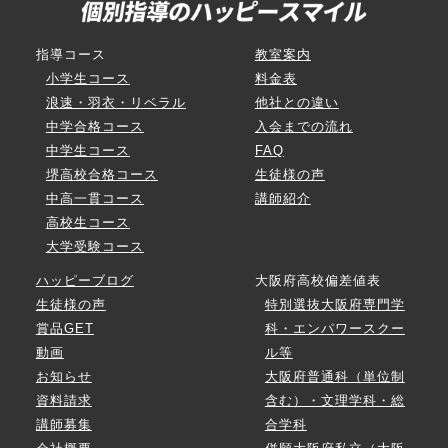
指導コース
教室案内
小学生コース
料金表
浪速・羽衣・リベラル
他社との違い
中学合格コース
入会までの流れ
中学生コース
FAQ
堺高校合格コース
生徒様の声
中高一貫コース
講師紹介
高校生コース
大学受験コース
ハッピーブログ
大阪府高校偏差値表
生徒様の声
特別選抜大阪府専門学
賞品GET
科・エンパワースクー
動画
ル等
お知らせ
大阪府普通科（単位制
資料請求
含む）・文理学科・総
講師募集
合学科