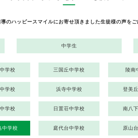
指導のハッピースマイルにお寄せ頂きました生徒様の声をご
中学生
中学校
三国丘中学校
陵南
中学校
浜寺中学校
登美
中学校
日置荘中学校
南八
鳥中学校
庭代台中学校
原山