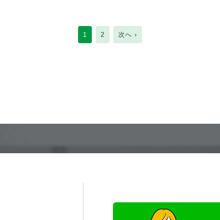
1
2
次へ ›