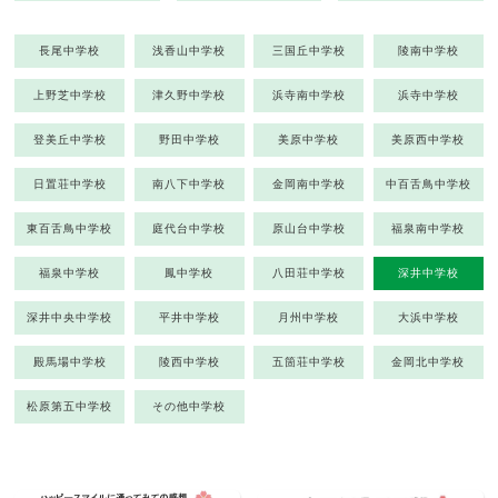
長尾中学校
浅香山中学校
三国丘中学校
陵南中学校
上野芝中学校
津久野中学校
浜寺南中学校
浜寺中学校
登美丘中学校
野田中学校
美原中学校
美原西中学校
日置荘中学校
南八下中学校
金岡南中学校
中百舌鳥中学校
東百舌鳥中学校
庭代台中学校
原山台中学校
福泉南中学校
福泉中学校
鳳中学校
八田荘中学校
深井中学校
深井中央中学校
平井中学校
月州中学校
大浜中学校
殿馬場中学校
陵西中学校
五箇荘中学校
金岡北中学校
松原第五中学校
その他中学校