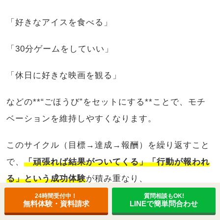
「好きなアイスを食べる」
「30分ゲームをしていい」
「休日に好きな映画を観る」
などの**“ごほうび”をセットにする**ことで、モチ
ベーションを維持しやすくなります。
このサイクル（目標→達成→報酬）を繰り返すこと
で、
「頑張れば結果がついてくる」「行動が報われ
る」という成功体験
が積み重なり、
子どもの中に自然と“自分で決めてやりきる”力が育
24時間受付中！
質問相談もOK!
無料体験・資料請求
LINEで簡単問合わせ
っていきます。