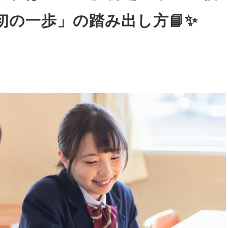
初の一歩」の踏み出し方📘✨