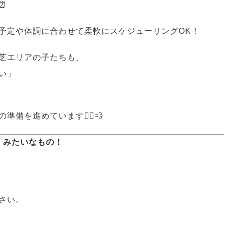
⏰
予定や体調に合わせて柔軟にスケジューリングOK！
芝エリアの子たちも、
い」
を進めています🏃‍♂️💨
ン」みたいなもの！
さい。