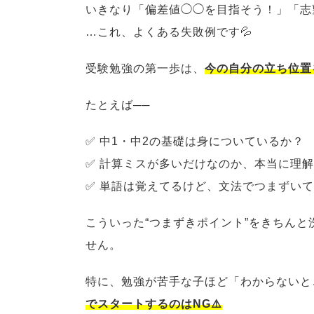
いきなり「偏差値◯◯を目指そう！」「志
…これ、よくある失敗例です💦
受験勉強の第一歩は、
今の自分の立ち位置
たとえば──
✅ 中1・中2の基礎は身についているか？
✅ 計算ミスが多いだけなのか、本当に理
✅ 単語は覚えてるけど、文法でつまずい
こういった“つまずきポイント”をきちん
せん。
特に、勉強が苦手な子ほど「わからないと
でスタートするのはNG⚠️