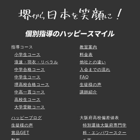
指導コース
教室案内
小学生コース
料金表
浪速・羽衣・リベラル
他社との違い
中学合格コース
入会までの流れ
中学生コース
FAQ
堺高校合格コース
生徒様の声
中高一貫コース
講師紹介
高校生コース
大学受験コース
ハッピーブログ
大阪府高校偏差値表
生徒様の声
特別選抜大阪府専門学
賞品GET
科・エンパワースクー