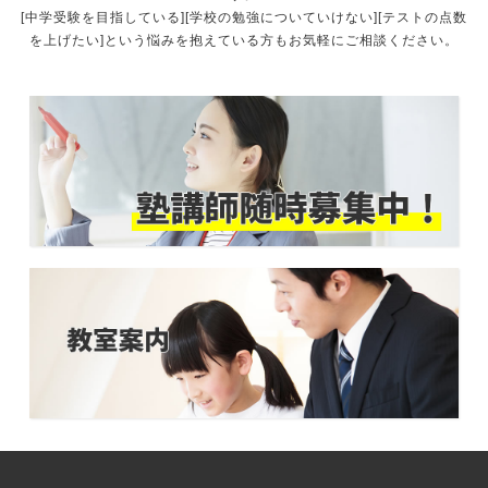
[中学受験を目指している][学校の勉強についていけない][テストの点数
を上げたい]という悩みを抱えている方もお気軽にご相談ください。