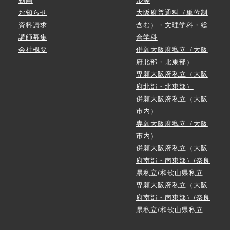
動画
ル等
お知らせ
大阪府普通科（単位制
資料請求
含む）・文理学科・総
講師募集
合学科
会社概要
併願大阪府私立（大阪
府北部・北東部）
専願大阪府私立（大阪
府北部・北東部）
併願大阪府私立（大阪
市内）
専願大阪府私立（大阪
市内）
併願大阪府私立（大阪
府南部・南東部）/奈良
県私立/和歌山県私立
専願大阪府私立（大阪
府南部・南東部）/奈良
県私立/和歌山県私立