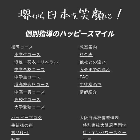
指導コース
教室案内
小学生コース
料金表
浪速・羽衣・リベラル
他社との違い
中学合格コース
入会までの流れ
中学生コース
FAQ
堺高校合格コース
生徒様の声
中高一貫コース
講師紹介
高校生コース
大学受験コース
ハッピーブログ
大阪府高校偏差値表
生徒様の声
特別選抜大阪府専門学
賞品GET
科・エンパワースクー