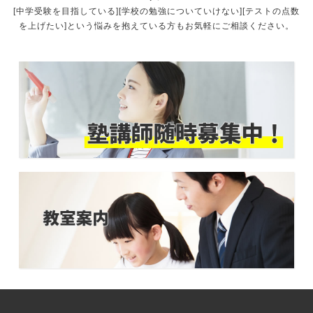
[中学受験を目指している][学校の勉強についていけない][テストの点数
を上げたい]という悩みを抱えている方もお気軽にご相談ください。