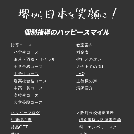
指導コース
教室案内
小学生コース
料金表
浪速・羽衣・リベラル
他社との違い
中学合格コース
入会までの流れ
中学生コース
FAQ
堺高校合格コース
生徒様の声
中高一貫コース
講師紹介
高校生コース
大学受験コース
ハッピーブログ
大阪府高校偏差値表
生徒様の声
特別選抜大阪府専門学
賞品GET
科・エンパワースクー