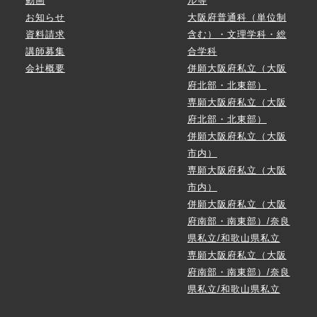
動画
ル等
お知らせ
大阪府普通科（単位制
資料請求
含む）・文理学科・総
講師募集
合学科
会社概要
併願大阪府私立（大阪
府北部・北東部）
専願大阪府私立（大阪
府北部・北東部）
併願大阪府私立（大阪
市内）
専願大阪府私立（大阪
市内）
併願大阪府私立（大阪
府南部・南東部）/奈良
県私立/和歌山県私立
専願大阪府私立（大阪
府南部・南東部）/奈良
県私立/和歌山県私立