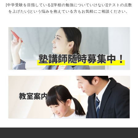
[中学受験を目指している][学校の勉強についていけない][テストの点数
を上げたい]という悩みを抱えている方もお気軽にご相談ください。