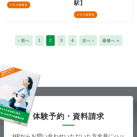
駅】
大小路教室
大小路教室
‹ 前へ
1
2
3
4
次へ ›
最後へ »
体験予約・資料請求
HPからお問い合わせいただいた方全員にハッ