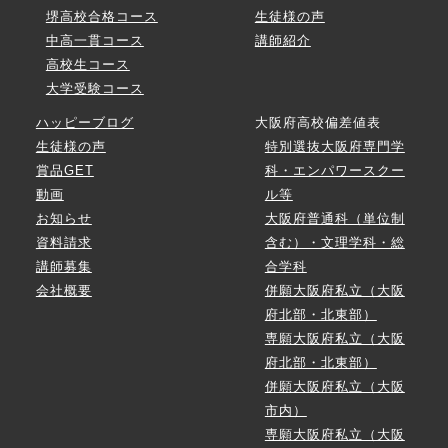
堺高校合格コース
生徒様の声
中高一貫コース
講師紹介
高校生コース
大学受験コース
ハッピーブログ
大阪府高校偏差値表
生徒様の声
特別選抜大阪府専門学
賞品GET
科・エンパワースクー
動画
ル等
お知らせ
大阪府普通科（単位制
資料請求
含む）・文理学科・総
講師募集
合学科
会社概要
併願大阪府私立（大阪
府北部・北東部）
専願大阪府私立（大阪
府北部・北東部）
併願大阪府私立（大阪
市内）
専願大阪府私立（大阪