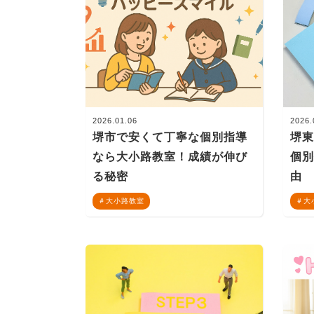
2026.01.06
2026.
堺市で安くて丁寧な個別指導
堺
なら大小路教室！成績が伸び
個
る秘密
由
大小路教室
大