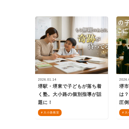
2026.01.14
2026.
堺駅・堺東で子どもが落ち着
堺
く塾。大小路の個別指導が話
は
題に！
圧
大小路教室
大