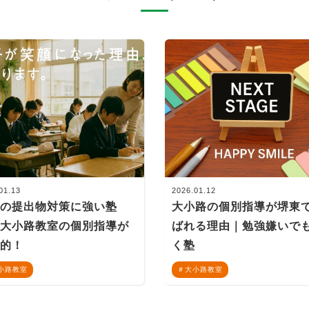
01.13
2026.01.12
市の提出物対策に強い塾
大小路の個別指導が堺東
？大小路教室の個別指導が
ばれる理由｜勉強嫌いで
倒的！
く塾
小路教室
大小路教室