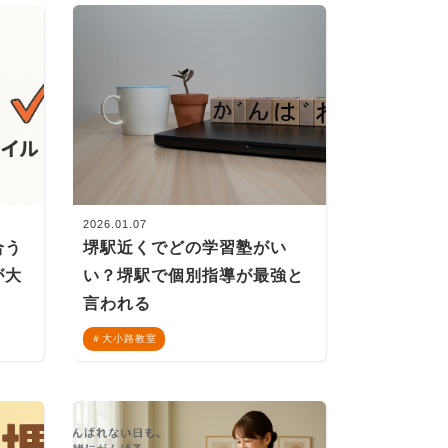
2026.01.07
合う
堺駅近くでどの学習塾がい
が大
い？堺駅で個別指導が最強と
言われる
大小路教室