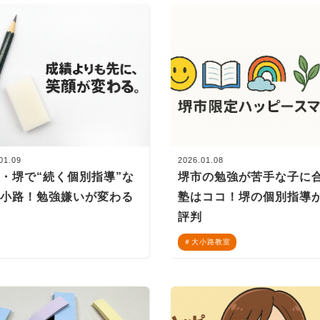
01.09
2026.01.08
・堺で“続く個別指導”な
堺市の勉強が苦手な子に
大小路！勉強嫌いが変わる
塾はココ！堺の個別指導
室
評判
大小路教室