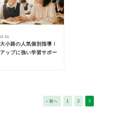
01.01
市大小路の人気個別指導！
績アップに強い学習サポー
‹ 前へ
1
2
3