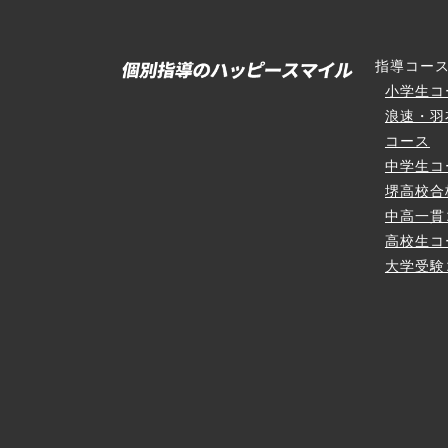
指導コー
小学生コ
浪速・羽
コース
中学生コ
堺高校合
中高一貫
高校生コ
大学受験