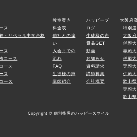
ス
教室案内
ハッピーブ
大阪府
ース
料金表
ログ
特別選
衣・リベラル中学合格
他社との違
生徒様の声
大阪府
い
賞品GET
併願大
ース
入会までの
動画
専願大
格コース
流れ
お知らせ
併願大
コース
FAQ
資料請求
専願大
ース
生徒様の声
講師募集
併願大
コース
講師紹介
会社概要
歌山県
専願大
歌山県
Copyright © 個別指導のハッピースマイル