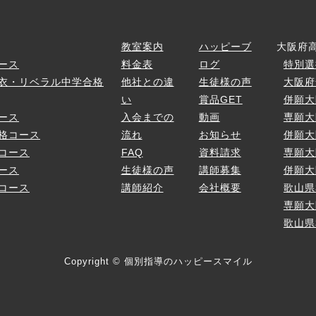
ス
教室案内
ハッピーブ
大阪府
ース
料金表
ログ
特別選
衣・リベラル中学合格
他社との違
生徒様の声
大阪府
い
賞品GET
併願大
ース
入会までの
動画
専願大
格コース
流れ
お知らせ
併願大
コース
FAQ
資料請求
専願大
ース
生徒様の声
講師募集
併願大
コース
講師紹介
会社概要
歌山県
専願大
歌山県
Copyright © 個別指導のハッピースマイル