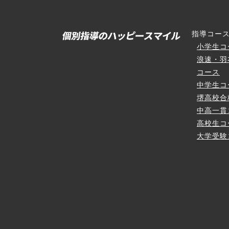
指導コー
小学生コ
浪速・羽
コース
中学生コ
堺高校合
中高一貫
高校生コ
大学受験