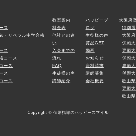
ス
教室案内
ハッピーブ
大阪府
ース
料金表
ログ
特別選
衣・リベラル中学合格
他社との違
生徒様の声
大阪府
い
賞品GET
併願大
ース
入会までの
動画
専願大
格コース
流れ
お知らせ
併願大
コース
FAQ
資料請求
専願大
ース
生徒様の声
講師募集
併願大
コース
講師紹介
会社概要
歌山県
専願大
歌山県
Copyright © 個別指導のハッピースマイル