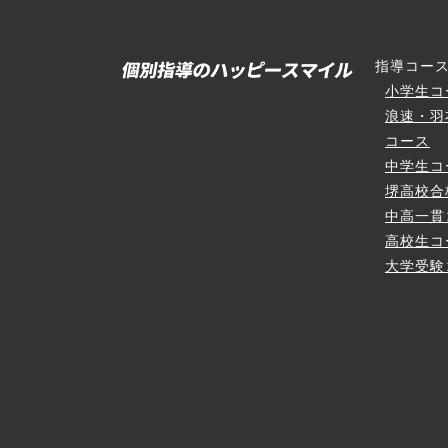
指導コー
小学生コ
浪速・羽
コース
中学生コ
堺高校合
中高一貫
高校生コ
大学受験