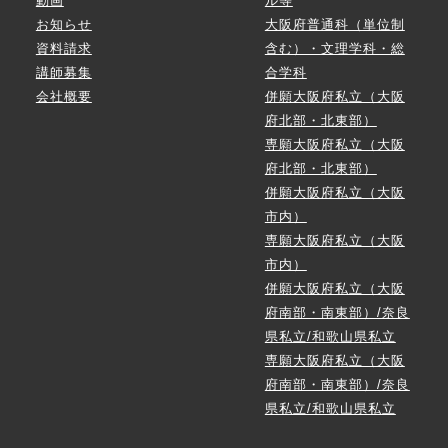
動画
ル等
お知らせ
大阪府普通科（単位制
資料請求
含む）・文理学科・総
講師募集
合学科
会社概要
併願大阪府私立（大阪
府北部・北東部）
専願大阪府私立（大阪
府北部・北東部）
併願大阪府私立（大阪
市内）
専願大阪府私立（大阪
市内）
併願大阪府私立（大阪
府南部・南東部）/奈良
県私立/和歌山県私立
専願大阪府私立（大阪
府南部・南東部）/奈良
県私立/和歌山県私立