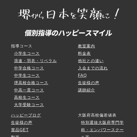
指導コース
教室案内
小学生コース
料金表
浪速・羽衣・リベラル
他社との違い
中学合格コース
入会までの流れ
中学生コース
FAQ
堺高校合格コース
生徒様の声
中高一貫コース
講師紹介
高校生コース
大学受験コース
ハッピーブログ
大阪府高校偏差値表
生徒様の声
特別選抜大阪府専門学
賞品GET
科・エンパワースクー