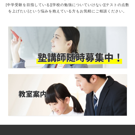
[中学受験を目指している][学校の勉強についていけない][テストの点数
を上げたい]という悩みを抱えている方もお気軽にご相談ください。