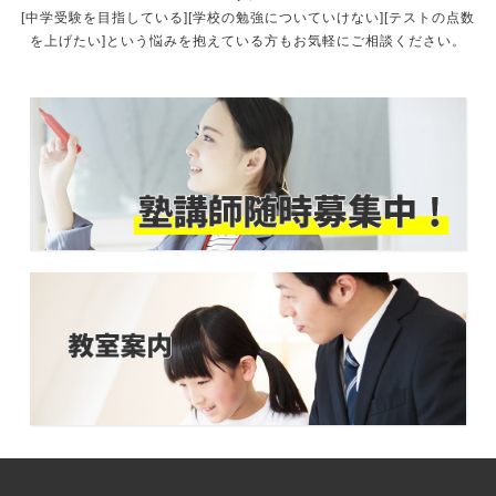
[中学受験を目指している][学校の勉強についていけない][テストの点数
を上げたい]という悩みを抱えている方もお気軽にご相談ください。