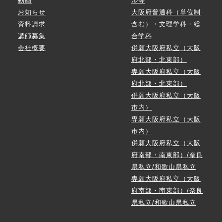
動画
ル等
お知らせ
大阪府普通科（単位制
資料請求
含む）・文理学科・総
講師募集
合学科
会社概要
併願大阪府私立（大阪
府北部・北東部）
専願大阪府私立（大阪
府北部・北東部）
併願大阪府私立（大阪
市内）
専願大阪府私立（大阪
市内）
併願大阪府私立（大阪
府南部・南東部）/奈良
県私立/和歌山県私立
専願大阪府私立（大阪
府南部・南東部）/奈良
県私立/和歌山県私立