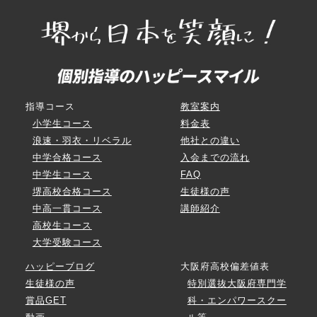
指導コース
教室案内
小学生コース
料金表
浪速・羽衣・リベラル
他社との違い
中学合格コース
入会までの流れ
中学生コース
FAQ
堺高校合格コース
生徒様の声
中高一貫コース
講師紹介
高校生コース
大学受験コース
ハッピーブログ
大阪府高校偏差値表
生徒様の声
特別選抜大阪府専門学
賞品GET
科・エンパワースクー