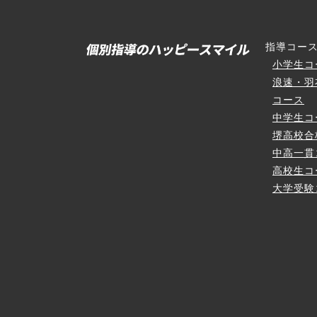
指導コー
小学生コ
浪速・羽
コース
中学生コ
堺高校合
中高一貫
高校生コ
大学受験