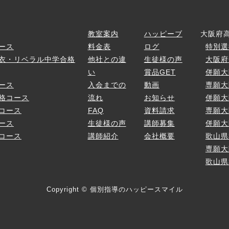
ス
教室案内
ハッピーブ
大阪府
ース
料金表
ログ
特別選
衣・リベラル中学合格
他社との違
生徒様の声
大阪府
い
賞品GET
併願大
ース
入会までの
動画
専願大
格コース
流れ
お知らせ
併願大
コース
FAQ
資料請求
専願大
ース
生徒様の声
講師募集
併願大
コース
講師紹介
会社概要
歌山県
専願大
歌山県
Copyright © 個別指導のハッピースマイル