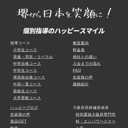
指導コース
教室案内
小学生コース
料金表
浪速・羽衣・リベラル
他社との違い
中学合格コース
入会までの流れ
中学生コース
FAQ
堺高校合格コース
生徒様の声
中高一貫コース
講師紹介
高校生コース
大学受験コース
ハッピーブログ
大阪府高校偏差値表
生徒様の声
特別選抜大阪府専門学
賞品GET
科・エンパワースクー