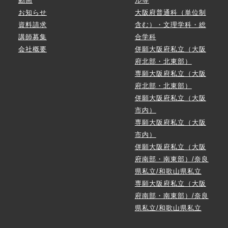
動画
ル等
お知らせ
大阪府普通科（単位制
資料請求
含む）・文理学科・総
講師募集
合学科
会社概要
併願大阪府私立（大阪
府北部・北東部）
専願大阪府私立（大阪
府北部・北東部）
併願大阪府私立（大阪
市内）
専願大阪府私立（大阪
市内）
併願大阪府私立（大阪
府南部・南東部）/奈良
県私立/和歌山県私立
専願大阪府私立（大阪
府南部・南東部）/奈良
県私立/和歌山県私立