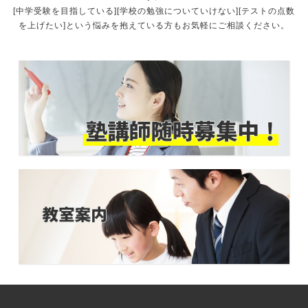
[中学受験を目指している][学校の勉強についていけない][テストの点数
を上げたい]という悩みを抱えている方もお気軽にご相談ください。