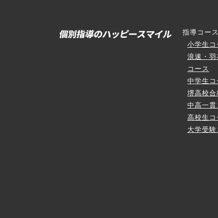
指導コー
小学生コ
浪速・羽
コース
中学生コ
堺高校合
中高一貫
高校生コ
大学受験