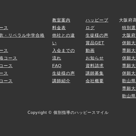
ス
教室案内
ハッピーブ
大阪府
ース
料金表
ログ
特別選
衣・リベラル中学合格
他社との違
生徒様の声
大阪府
い
賞品GET
併願大
ース
入会までの
動画
専願大
格コース
流れ
お知らせ
併願大
コース
FAQ
資料請求
専願大
ース
生徒様の声
講師募集
併願大
コース
講師紹介
会社概要
歌山県
専願大
歌山県
Copyright © 個別指導のハッピースマイル