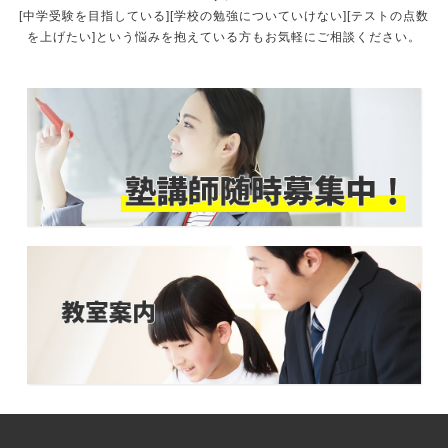
[中学受験を目指している][学校の勉強についていけない][テストの点数
を上げたい]という悩みを抱えている方もお気軽にご相談ください。