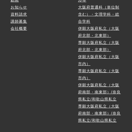
動画
ル等
お知らせ
大阪府普通科（単位制
資料請求
含む）・文理学科・総
講師募集
合学科
会社概要
併願大阪府私立（大阪
府北部・北東部）
専願大阪府私立（大阪
府北部・北東部）
併願大阪府私立（大阪
市内）
専願大阪府私立（大阪
市内）
併願大阪府私立（大阪
府南部・南東部）/奈良
県私立/和歌山県私立
専願大阪府私立（大阪
府南部・南東部）/奈良
県私立/和歌山県私立