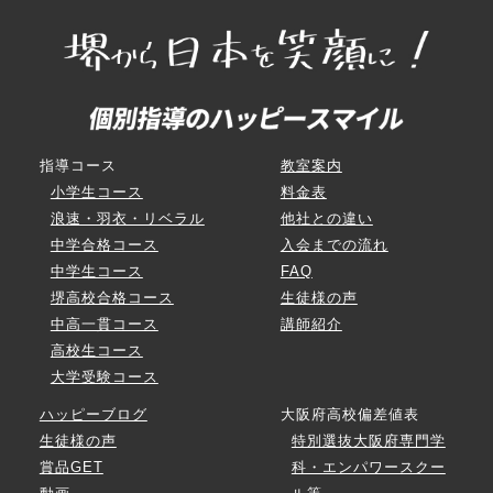
指導コース
教室案内
小学生コース
料金表
浪速・羽衣・リベラル
他社との違い
中学合格コース
入会までの流れ
中学生コース
FAQ
堺高校合格コース
生徒様の声
中高一貫コース
講師紹介
高校生コース
大学受験コース
ハッピーブログ
大阪府高校偏差値表
生徒様の声
特別選抜大阪府専門学
賞品GET
科・エンパワースクー