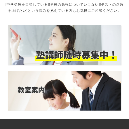
[中学受験を目指している][学校の勉強についていけない][テストの点数
を上げたい]という悩みを抱えている方もお気軽にご相談ください。