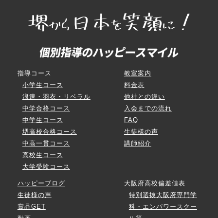
指導コース
教室案内
小学生コース
料金表
浪速・羽衣・リベラル
他社との違い
中学合格コース
入会までの流れ
中学生コース
FAQ
堺高校合格コース
生徒様の声
中高一貫コース
講師紹介
高校生コース
大学受験コース
ハッピーブログ
大阪府高校偏差値表
生徒様の声
特別選抜大阪府専門学
賞品GET
科・エンパワースクー