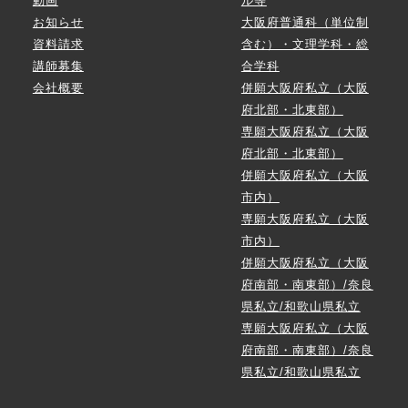
動画
ル等
お知らせ
大阪府普通科（単位制
資料請求
含む）・文理学科・総
講師募集
合学科
会社概要
併願大阪府私立（大阪
府北部・北東部）
専願大阪府私立（大阪
府北部・北東部）
併願大阪府私立（大阪
市内）
専願大阪府私立（大阪
市内）
併願大阪府私立（大阪
府南部・南東部）/奈良
県私立/和歌山県私立
専願大阪府私立（大阪
府南部・南東部）/奈良
県私立/和歌山県私立