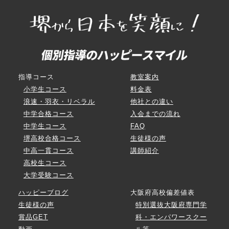
指導コース
教室案内
小学生コース
料金表
浪速・羽衣・リベラル
他社との違い
中学合格コース
入会までの流れ
中学生コース
FAQ
堺高校合格コース
生徒様の声
中高一貫コース
講師紹介
高校生コース
大学受験コース
ハッピーブログ
大阪府高校偏差値表
生徒様の声
特別選抜大阪府専門学
賞品GET
科・エンパワースクー