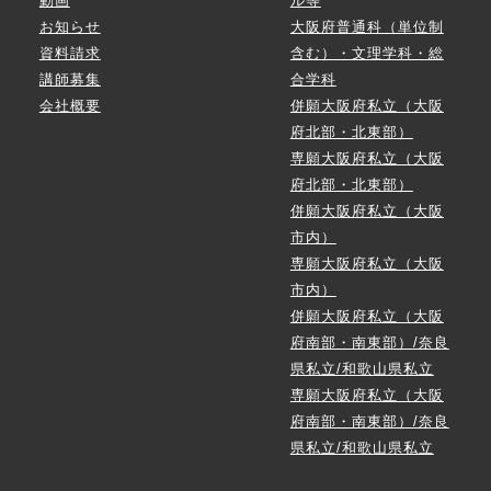
動画
ル等
お知らせ
大阪府普通科（単位制
資料請求
含む）・文理学科・総
講師募集
合学科
会社概要
併願大阪府私立（大阪
府北部・北東部）
専願大阪府私立（大阪
府北部・北東部）
併願大阪府私立（大阪
市内）
専願大阪府私立（大阪
市内）
併願大阪府私立（大阪
府南部・南東部）/奈良
県私立/和歌山県私立
専願大阪府私立（大阪
府南部・南東部）/奈良
県私立/和歌山県私立