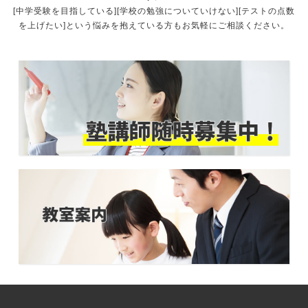
[中学受験を目指している][学校の勉強についていけない][テストの点数
を上げたい]という悩みを抱えている方もお気軽にご相談ください。