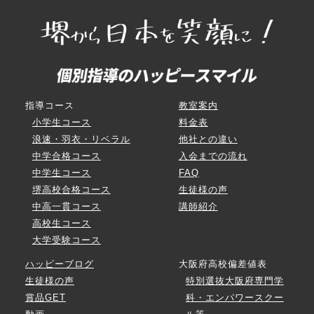
指導コース
教室案内
小学生コース
料金表
浪速・羽衣・リベラル
他社との違い
中学合格コース
入会までの流れ
中学生コース
FAQ
堺高校合格コース
生徒様の声
中高一貫コース
講師紹介
高校生コース
大学受験コース
ハッピーブログ
大阪府高校偏差値表
生徒様の声
特別選抜大阪府専門学
賞品GET
科・エンパワースクー