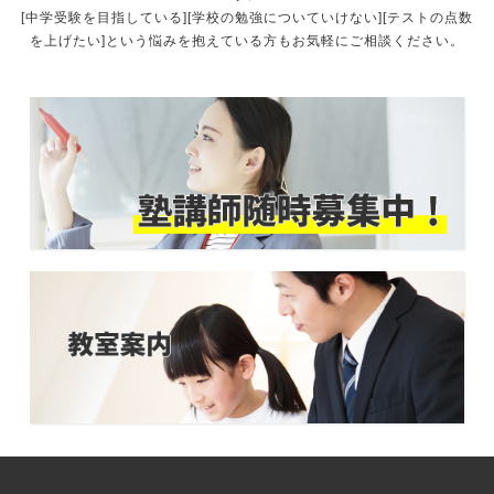
[中学受験を目指している][学校の勉強についていけない][テストの点数
を上げたい]という悩みを抱えている方もお気軽にご相談ください。