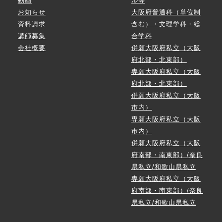
動画
ル等
お知らせ
大阪府普通科（単位制
資料請求
含む）・文理学科・総
講師募集
合学科
会社概要
併願大阪府私立（大阪
府北部・北東部）
専願大阪府私立（大阪
府北部・北東部）
併願大阪府私立（大阪
市内）
専願大阪府私立（大阪
市内）
併願大阪府私立（大阪
府南部・南東部）/奈良
県私立/和歌山県私立
専願大阪府私立（大阪
府南部・南東部）/奈良
県私立/和歌山県私立