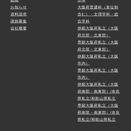
動画
ル等
お知らせ
大阪府普通科（単位制
資料請求
含む）・文理学科・総
講師募集
合学科
会社概要
併願大阪府私立（大阪
府北部・北東部）
専願大阪府私立（大阪
府北部・北東部）
併願大阪府私立（大阪
市内）
専願大阪府私立（大阪
市内）
併願大阪府私立（大阪
府南部・南東部）/奈良
県私立/和歌山県私立
専願大阪府私立（大阪
府南部・南東部）/奈良
県私立/和歌山県私立