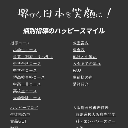
指導コース
教室案内
小学生コース
料金表
浪速・羽衣・リベラル
他社との違い
中学合格コース
入会までの流れ
中学生コース
FAQ
堺高校合格コース
生徒様の声
中高一貫コース
講師紹介
高校生コース
大学受験コース
ハッピーブログ
大阪府高校偏差値表
生徒様の声
特別選抜大阪府専門学
賞品GET
科・エンパワースクー