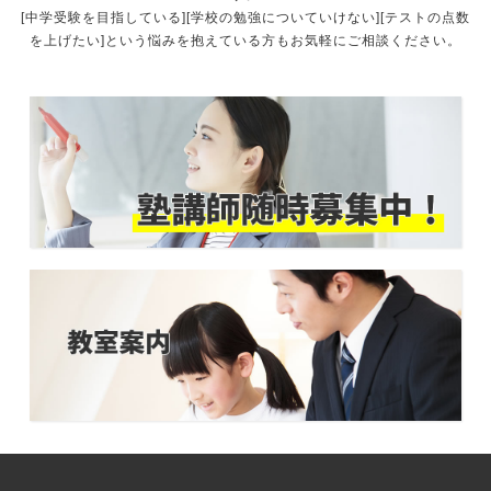
[中学受験を目指している][学校の勉強についていけない][テストの点数
を上げたい]という悩みを抱えている方もお気軽にご相談ください。