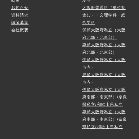
動画
ル等
お知らせ
大阪府普通科（単位制
資料請求
含む）・文理学科・総
講師募集
合学科
会社概要
併願大阪府私立（大阪
府北部・北東部）
専願大阪府私立（大阪
府北部・北東部）
併願大阪府私立（大阪
市内）
専願大阪府私立（大阪
市内）
併願大阪府私立（大阪
府南部・南東部）/奈良
県私立/和歌山県私立
専願大阪府私立（大阪
府南部・南東部）/奈良
県私立/和歌山県私立