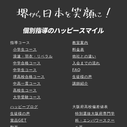
指導コース
教室案内
小学生コース
料金表
浪速・羽衣・リベラル
他社との違い
中学合格コース
入会までの流れ
中学生コース
FAQ
堺高校合格コース
生徒様の声
中高一貫コース
講師紹介
高校生コース
大学受験コース
ハッピーブログ
大阪府高校偏差値表
生徒様の声
特別選抜大阪府専門学
賞品GET
科・エンパワースクー