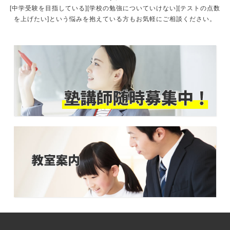
[中学受験を目指している][学校の勉強についていけない][テストの点数
を上げたい]という悩みを抱えている方もお気軽にご相談ください。