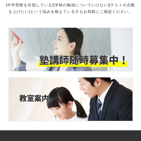
[中学受験を目指している][学校の勉強についていけない][テストの点数
を上げたい]という悩みを抱えている方もお気軽にご相談ください。