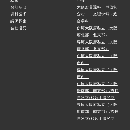
動画
ル等
お知らせ
大阪府普通科（単位制
資料請求
含む）・文理学科・総
講師募集
合学科
会社概要
併願大阪府私立（大阪
府北部・北東部）
専願大阪府私立（大阪
府北部・北東部）
併願大阪府私立（大阪
市内）
専願大阪府私立（大阪
市内）
併願大阪府私立（大阪
府南部・南東部）/奈良
県私立/和歌山県私立
専願大阪府私立（大阪
府南部・南東部）/奈良
県私立/和歌山県私立