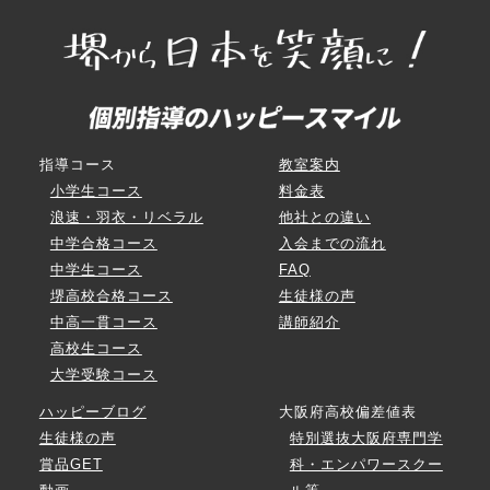
指導コース
教室案内
小学生コース
料金表
浪速・羽衣・リベラル
他社との違い
中学合格コース
入会までの流れ
中学生コース
FAQ
堺高校合格コース
生徒様の声
中高一貫コース
講師紹介
高校生コース
大学受験コース
ハッピーブログ
大阪府高校偏差値表
生徒様の声
特別選抜大阪府専門学
賞品GET
科・エンパワースクー