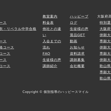
ス
教室案内
ハッピーブ
大阪府
ース
料金表
ログ
特別選
衣・リベラル中学合格
他社との違
生徒様の声
大阪府
い
賞品GET
併願大
ース
入会までの
動画
専願大
格コース
流れ
お知らせ
併願大
コース
FAQ
資料請求
専願大
ース
生徒様の声
講師募集
併願大
コース
講師紹介
会社概要
歌山県
専願大
歌山県
Copyright © 個別指導のハッピースマイル