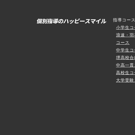
指導コー
小学生コ
浪速・羽
コース
中学生コ
堺高校合
中高一貫
高校生コ
大学受験