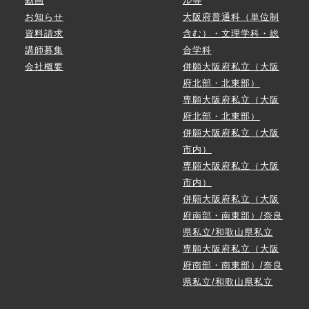
動画
ル等
お知らせ
大阪府普通科（単位制
資料請求
含む）・文理学科・総
講師募集
合学科
会社概要
併願大阪府私立（大阪
府北部・北東部）
専願大阪府私立（大阪
府北部・北東部）
併願大阪府私立（大阪
市内）
専願大阪府私立（大阪
市内）
併願大阪府私立（大阪
府南部・南東部）/奈良
県私立/和歌山県私立
専願大阪府私立（大阪
府南部・南東部）/奈良
県私立/和歌山県私立