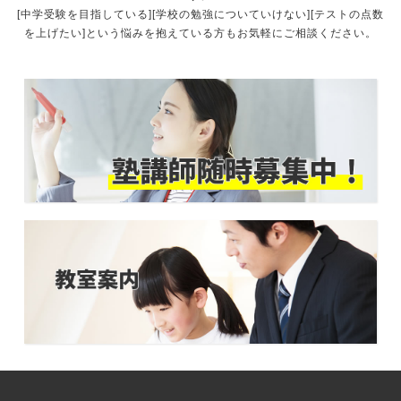
[中学受験を目指している][学校の勉強についていけない][テストの点数
を上げたい]という悩みを抱えている方もお気軽にご相談ください。