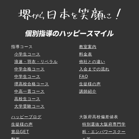
指導コース
教室案内
小学生コース
料金表
浪速・羽衣・リベラル
他社との違い
中学合格コース
入会までの流れ
中学生コース
FAQ
堺高校合格コース
生徒様の声
中高一貫コース
講師紹介
高校生コース
大学受験コース
ハッピーブログ
大阪府高校偏差値表
生徒様の声
特別選抜大阪府専門学
賞品GET
科・エンパワースクー