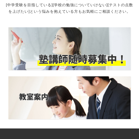
[中学受験を目指している][学校の勉強についていけない][テストの点数
を上げたい]という悩みを抱えている方もお気軽にご相談ください。