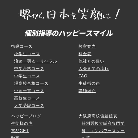
指導コース
教室案内
小学生コース
料金表
浪速・羽衣・リベラル
他社との違い
中学合格コース
入会までの流れ
中学生コース
FAQ
堺高校合格コース
生徒様の声
中高一貫コース
講師紹介
高校生コース
大学受験コース
ハッピーブログ
大阪府高校偏差値表
生徒様の声
特別選抜大阪府専門学
賞品GET
科・エンパワースクー