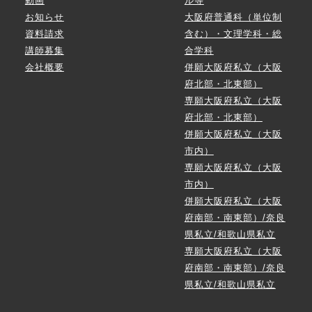
動画
ル等
お知らせ
大阪府普通科（単位制
資料請求
含む）・文理学科・総
講師募集
合学科
会社概要
併願大阪府私立（大阪
府北部・北東部）
専願大阪府私立（大阪
府北部・北東部）
併願大阪府私立（大阪
市内）
専願大阪府私立（大阪
市内）
併願大阪府私立（大阪
府南部・南東部）/奈良
県私立/和歌山県私立
専願大阪府私立（大阪
府南部・南東部）/奈良
県私立/和歌山県私立