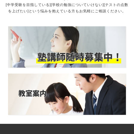
[中学受験を目指している][学校の勉強についていけない][テストの点数
を上げたい]という悩みを抱えている方もお気軽にご相談ください。