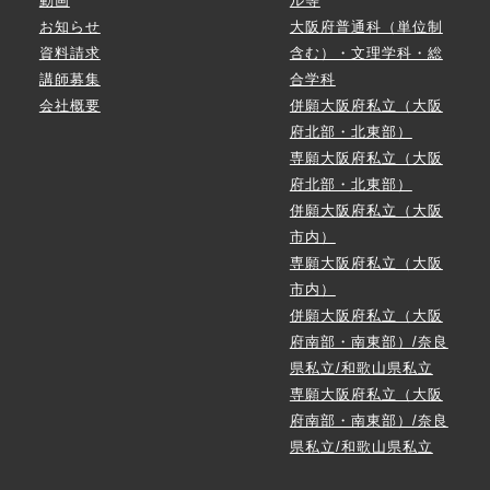
動画
ル等
お知らせ
大阪府普通科（単位制
資料請求
含む）・文理学科・総
講師募集
合学科
会社概要
併願大阪府私立（大阪
府北部・北東部）
専願大阪府私立（大阪
府北部・北東部）
併願大阪府私立（大阪
市内）
専願大阪府私立（大阪
市内）
併願大阪府私立（大阪
府南部・南東部）/奈良
県私立/和歌山県私立
専願大阪府私立（大阪
府南部・南東部）/奈良
県私立/和歌山県私立