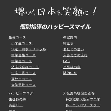
指導コース
教室案内
小学生コース
料金表
浪速・羽衣・リベラル
他社との違い
中学合格コース
入会までの流れ
中学生コース
FAQ
堺高校合格コース
生徒様の声
中高一貫コース
講師紹介
高校生コース
大学受験コース
ハッピーブログ
大阪府高校偏差値表
生徒様の声
特別選抜大阪府専門学
賞品GET
科・エンパワースクー