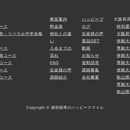
ス
教室案内
ハッピーブ
大阪府
ース
料金表
ログ
特別選
衣・リベラル中学合格
他社との違
生徒様の声
大阪府
い
賞品GET
併願大
ース
入会までの
動画
専願大
格コース
流れ
お知らせ
併願大
コース
FAQ
資料請求
専願大
ース
生徒様の声
講師募集
併願大
コース
講師紹介
会社概要
歌山県
専願大
歌山県
Copyright © 個別指導のハッピースマイル