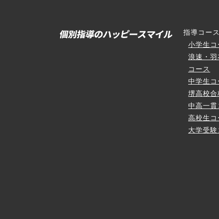
指導コー
小学生コ
浪速・羽
コース
中学生コ
堺高校合
中高一貫
高校生コ
大学受験