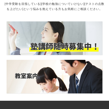
[中学受験を目指している][学校の勉強についていけない][テストの点数
を上げたい]という悩みを抱えている方もお気軽にご相談ください。