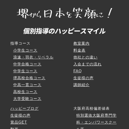
指導コース
教室案内
小学生コース
料金表
浪速・羽衣・リベラル
他社との違い
中学合格コース
入会までの流れ
中学生コース
FAQ
堺高校合格コース
生徒様の声
中高一貫コース
講師紹介
高校生コース
大学受験コース
ハッピーブログ
大阪府高校偏差値表
生徒様の声
特別選抜大阪府専門学
賞品GET
科・エンパワースクー