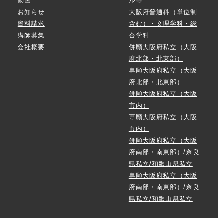
動画
ル等
お知らせ
大阪府普通科（単位制
資料請求
含む）・文理学科・総
講師募集
合学科
会社概要
併願大阪府私立（大阪
府北部・北東部）
専願大阪府私立（大阪
府北部・北東部）
併願大阪府私立（大阪
市内）
専願大阪府私立（大阪
市内）
併願大阪府私立（大阪
府南部・南東部）/奈良
県私立/和歌山県私立
専願大阪府私立（大阪
府南部・南東部）/奈良
県私立/和歌山県私立